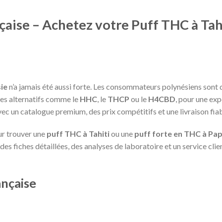
aise – Achetez votre Puff THC à Tah
ie
n’a jamais été aussi forte. Les consommateurs polynésiens sont 
des alternatifs comme le
HHC
, le
THCP
ou le
H4CBD
, pour une exp
c un catalogue premium, des prix compétitifs et une livraison fiab
ur trouver une
puff THC à Tahiti
ou une
puff forte en THC à Pa
es fiches détaillées, des analyses de laboratoire et un service cli
ançaise