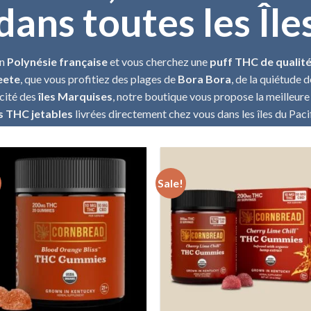
dans toutes les Île
en
Polynésie française
et vous cherchez une
puff THC de qualit
eete
, que vous profitiez des plages de
Bora Bora
, de la quiétude 
icité des
îles Marquises
, notre boutique vous propose la meilleure
s THC jetables
livrées directement chez vous dans les îles du Paci
Sale!
Add to wishlist
Add to wishl