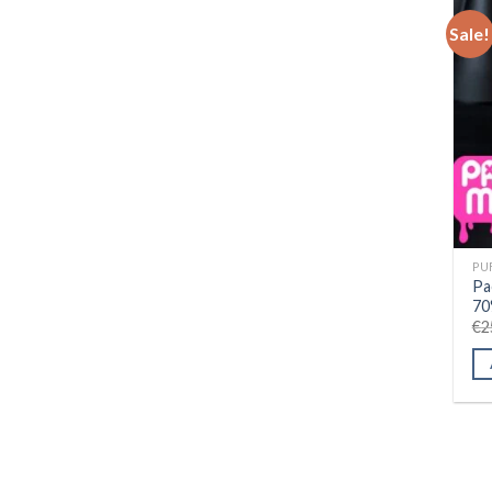
Sale!
PU
Pa
7
€
2