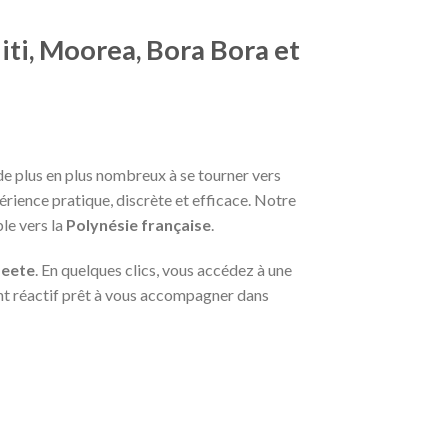
variants.
The
iti, Moorea, Bora Bora et
options
may
be
chosen
on
the
de plus en plus nombreux à se tourner vers
product
érience pratique, discrète et efficace. Notre
page
le vers la
Polynésie française
.
peete
. En quelques clics, vous accédez à une
ent réactif prêt à vous accompagner dans