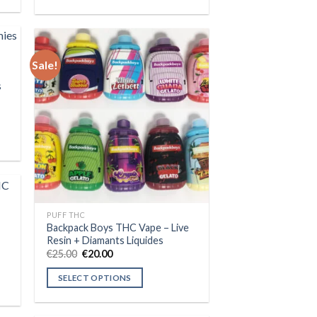
Sale!
s
ist
Add to wishlist
PUFF THC
Backpack Boys THC Vape – Live
ist
Resin + Diamants Liquides
Original
Current
€
25.00
€
20.00
price
price
was:
is:
SELECT OPTIONS
€25.00.
€20.00.
This
product