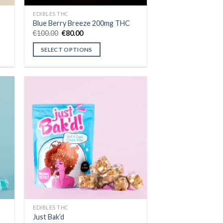
EDIBLES THC
Blue Berry Breeze 200mg THC
Original
Current
€
100.00
€
80.00
price
price
was:
is:
SELECT OPTIONS
€100.00.
€80.00.
This
product
has
multiple
variants.
The
ist
Add to wishlist
options
may
be
chosen
on
the
product
EDIBLES THC
page
Just Bak’d