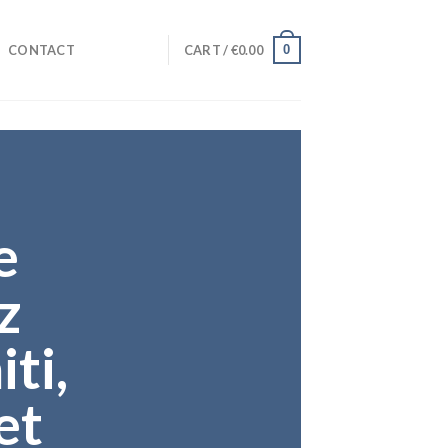
0
CONTACT
CART /
€
0.00
e
z
ti,
et