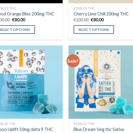
IBLES THC
EDIBLES THC
ood Orange Bliss 200mg THC
Cherry Lime Chill 200mg THC
Original
Current
Original
Current
00.00
€
80.00
€
100.00
€
80.00
price
price
price
price
was:
is:
was:
is:
SELECT OPTIONS
SELECT OPTIONS
€100.00.
€80.00.
€100.00.
€80.00.
is
This
oduct
product
s
has
tiple
multiple
Sale!
iants.
variants.
e
The
Add to wishlist
Add to wishl
tions
options
y
may
be
osen
chosen
on
e
the
oduct
product
IBLES THC
EDIBLES THC
ge
page
boo Uplift 50mg delta 9 THC
Blue Dream 5mg thc Sativa