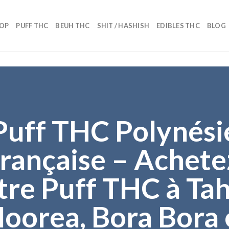
OP
PUFF THC
BEUH THC
SHIT / HASHISH
EDIBLES THC
BLOG
Puff THC Polynési
française – Achete
tre Puff THC à Tahi
oorea, Bora Bora 