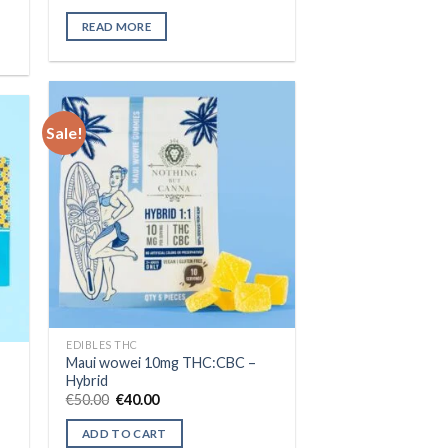
READ MORE
Sale!
Add to wishlist
ist
EDIBLES THC
Maui wowei 10mg THC:CBC –
Hybrid
Original
Current
€
50.00
€
40.00
price
price
was:
is:
ADD TO CART
€50.00.
€40.00.