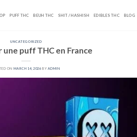
OP
PUFF THC
BEUH THC
SHIT / HASHISH
EDIBLES THC
BLOG
UNCATEGORIZED
 une puff THC en France
TED ON
MARCH 14, 2026
BY
ADMIN