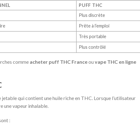
NNEL
PUFF THC
Plus discrète
ire
Prête à l’emploi
Très portable
Plus contrôlé
herches comme
acheter puff THC France
ou
vape THC en ligne
C
etable qui contient une huile riche en THC. Lorsque l’utilisateur
ire une vapeur inhalable.
ont :