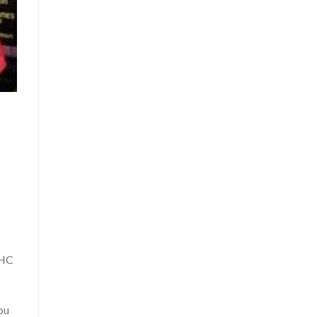
THC
ou