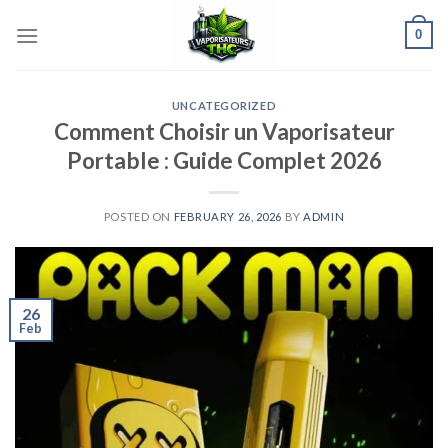
Skip
0
to
content
UNCATEGORIZED
Comment Choisir un Vaporisateur
Portable : Guide Complet 2026
POSTED ON
FEBRUARY 26, 2026
BY
ADMIN
26
Feb